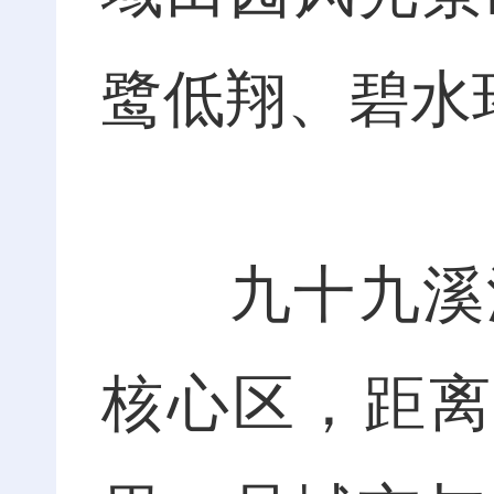
鹭低翔、碧水
九十九溪流
核心区，距离