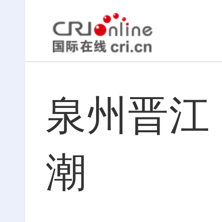
泉州晋江
潮