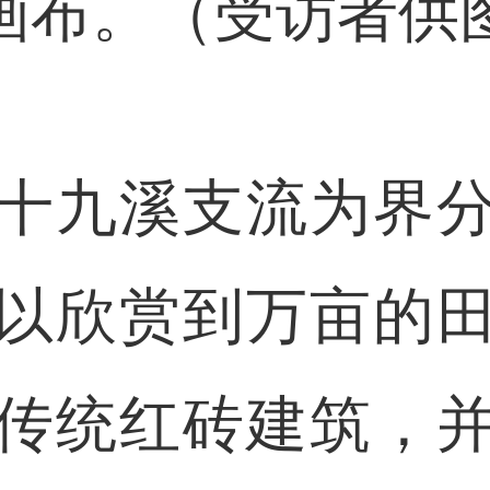
画布。（受访者供
九溪支流为界分
以欣赏到万亩的
传统红砖建筑，