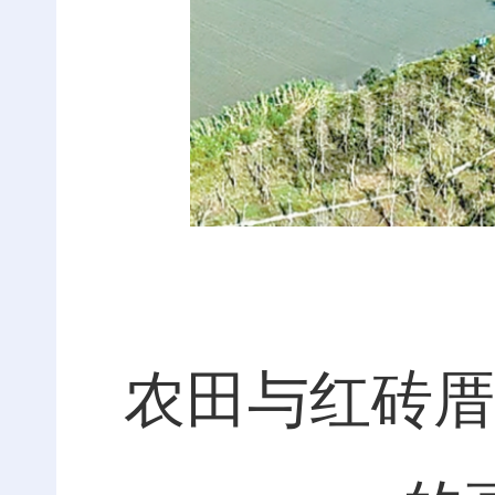
农田与红砖厝