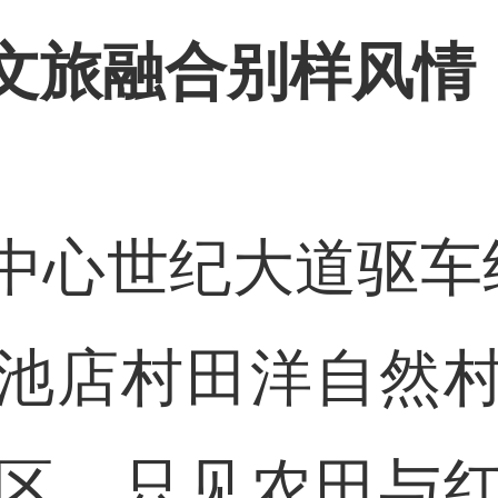
旅融合别样风情
心世纪大道驱车约
池店村田洋自然
区。只见农田与