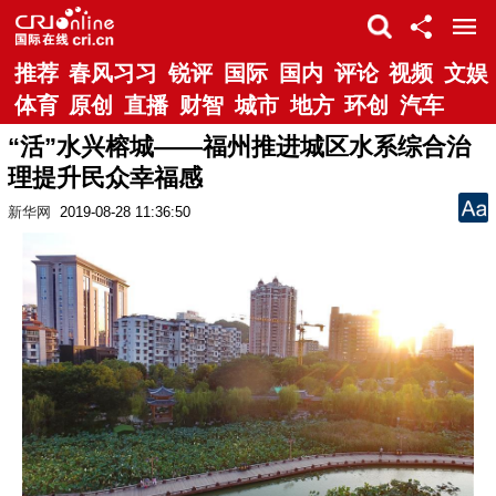
推荐
春风习习
锐评
国际
国内
评论
视频
文娱
体育
原创
直播
财智
城市
地方
环创
汽车
“活”水兴榕城——福州推进城区水系综合治
理提升民众幸福感
新华网
2019-08-28 11:36:50