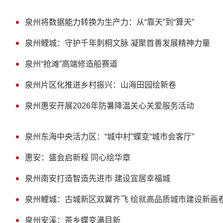
泉州将数据能力转换为生产力：从“靠天”到“算天”
泉州鲤城：守护千年刺桐文脉 凝聚首善发展精神力量
泉州“抢滩”高端修造船赛道
泉州片区化推进乡村振兴：山海田园绘新卷
泉州惠安开展2026年防暑降温关心关爱服务活动
泉州东海中央活力区：“城中村”蝶变“城市会客厅”
惠安：盛会启新程 同心绘华章
泉州南安打造智造先进市 建设宜居幸福城
泉州鲤城：古城新区双翼齐飞 绘就高品质城市建设新画
泉州安溪：茶乡蝶变满目新