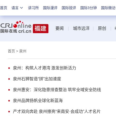
首页
语言
讲习所
国际漫评
国际锐评
国际3分钟
国际微访
要闻
|
城市远洋
|
原创
|
首页
> 泉州
泉州：构筑人才港湾 激发创新活力
泉州石狮智造“拼”出加速度
泉州惠安：深化隐患排查整治 筑牢全域安全防线
泉州品牌扬帆全球化新蓝海
产才双向奔赴 泉州擦亮“来南安·会成功”人才名片