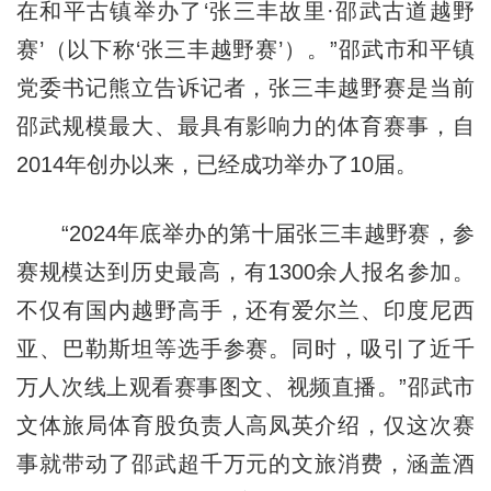
在和平古镇举办了‘张三丰故里·邵武古道越野
赛’（以下称‘张三丰越野赛’）。”邵武市和平镇
党委书记熊立告诉记者，张三丰越野赛是当前
邵武规模最大、最具有影响力的体育赛事，自
2014年创办以来，已经成功举办了10届。
“2024年底举办的第十届张三丰越野赛，参
赛规模达到历史最高，有1300余人报名参加。
不仅有国内越野高手，还有爱尔兰、印度尼西
亚、巴勒斯坦等选手参赛。同时，吸引了近千
万人次线上观看赛事图文、视频直播。”邵武市
文体旅局体育股负责人高凤英介绍，仅这次赛
事就带动了邵武超千万元的文旅消费，涵盖酒