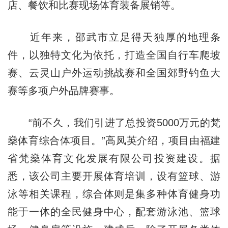
店、餐饮和比赛现场体育装备展销等。
近年来，邵武市立足得天独厚的地理条
件，以独特文化为依托，打造全国自行车爬坡
赛、云灵山户外运动挑战赛和全国郊野钓鱼大
赛等多项户外品牌赛事。
“前不久，我们引进了总投资5000万元的梵
燊体育综合体项目。”高凤英介绍，项目由福建
省梵燊体育文化发展有限公司投资建设。据
悉，该公司主要开展体育培训，设有篮球、游
泳等相关课程，综合体则是集多种体育健身功
能于一体的全民健身中心，配套游泳池、篮球