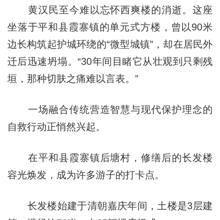
黄汉民至今难以忘怀西爽楼的消逝。这座
坐落于平和县霞寨镇的单元式方楼，曾以90米
边长构筑起护城环绕的“微型城镇”，却在居民外
迁后迅速坍塌。“30年间目睹它从壮观到只剩残
垣，那种切肤之痛难以言表。”
一场融合传统营造智慧与现代保护理念的
自救行动正悄然兴起。
在平和县霞寨镇后塘村，修缮后的长发楼
容光焕发，成为许多游子的打卡点。
长发楼始建于清朝嘉庆年间，土楼是3层建