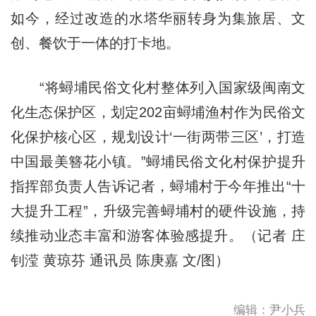
如今，经过改造的水塔华丽转身为集旅居、文
创、餐饮于一体的打卡地。
“将蟳埔民俗文化村整体列入国家级闽南文
化生态保护区，划定202亩蟳埔渔村作为民俗文
化保护核心区，规划设计‘一街两带三区’，打造
中国最美簪花小镇。”蟳埔民俗文化村保护提升
指挥部负责人告诉记者，蟳埔村于今年推出“十
大提升工程”，升级完善蟳埔村的硬件设施，持
续推动业态丰富和游客体验感提升。（记者 庄
钊滢 黄琼芬 通讯员 陈庚嘉 文/图）
编辑：尹小兵