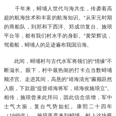
千年来，蟳埔人世代与海共生，传袭着高
超的航海技术和丰富的航海知识。“从宋元时期
的商船队，到郑和下西洋、郑成功复台、施琅
平台等，都有我们村水手的身影。”黄荣辉说，
驾着船，蟳埔人的足迹遍布我国沿海。
此间，蟳埔村与古代水军将领们的“情缘”不
断滋长。眼下，村中最热闹的打卡点当数蟳埔
顺济宫。走进其间，高悬的“靖海清光”匾额跃然
入眼，下款题“提督靖海将军，靖海侯施琅立”。
相传，施琅曾来此拜问，因此信念倍增，军中
士气大振，复台气势如虹。康熙二十四年
（1685年），施琅再度来到蟳埔，献上这块匾