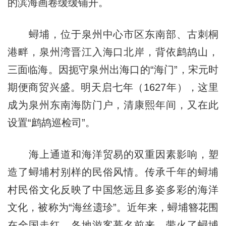
的滨海画卷缓缓铺开。
蟳埔，位于泉州中心市区东南部、古刺桐
港畔，泉州湾晋江入海口北岸，背依鹧鸪山，
三面临海。因扼守泉州出海口的“海门”，宋元时
期便商贸兴盛。明天启七年（1627年），这里
成为泉州东南海防门户，清康熙年间，又在此
设置“鹧鸪巡检司”。
海上通道和海洋贸易的双重因素影响，塑
造了蟳埔村别样的民俗风情。传承千年的蟳埔
村民俗文化反映了中国悠远且多姿多彩的海洋
文化，被称为“海丝遗珍”。近年来，蟳埔簪花围
在全国走红，各地游客慕名前来，带火了蟳埔