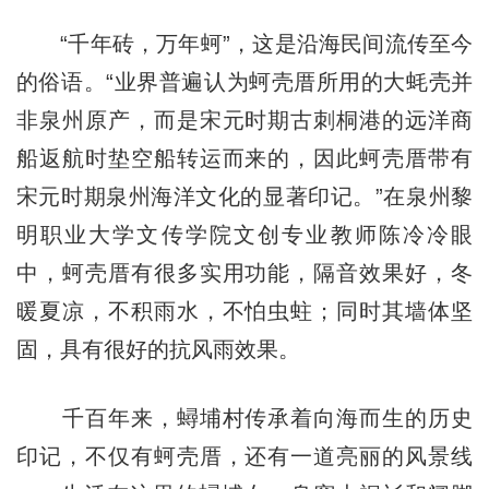
“千年砖，万年蚵”，这是沿海民间流传至今
的俗语。“业界普遍认为蚵壳厝所用的大蚝壳并
非泉州原产，而是宋元时期古刺桐港的远洋商
船返航时垫空船转运而来的，因此蚵壳厝带有
宋元时期泉州海洋文化的显著印记。”在泉州黎
明职业大学文传学院文创专业教师陈冷冷眼
中，蚵壳厝有很多实用功能，隔音效果好，冬
暖夏凉，不积雨水，不怕虫蛀；同时其墙体坚
固，具有很好的抗风雨效果。
千百年来，蟳埔村传承着向海而生的历史
印记，不仅有蚵壳厝，还有一道亮丽的风景线