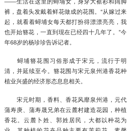
——生活在这里的蟳埔女，身穿大裾衫和阔脚
裤，盘着头发戴着鲜花做成的花围。“从嫁过来
起，就看着蟳埔女每天都打扮得漂漂亮亮，我
也开始簪花，一直到现在已经四十几年了。”今
年68岁的杨珍珍告诉记者。
蟳埔簪花围习俗形成于宋元，流行于明
清，并延续至今。簪花围与宋元泉州港香花种
植业兴盛的经济形态息息相关。
宋元时期，香料、香花风靡泉州港，元代
蒲寿庚、蒲寿晟兄弟在云麓村建造花园，种植
香花。云麓卜姓、郭姓居民，大都以种花为
业，其种植的花卉品种主要有茉莉花、素馨