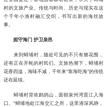
村的文旅产业。传统与时尚、历史与现实在这
个千年小渔村融汇交织，书写出新的海丝故
事。
扼守海门 护卫泉邑
来到蟳埔村，随处可见的不只有簪花围，
还有正在开蚝的村民们。文旅热潮下，蟳埔村
花香四溢，海味不减，千年来“靠海吃海”的传统
还在延续。
蟳埔村背依鹧鸪山，面朝泉州湾晋江入海
口。“蟳埔地处江海交汇之所，这里港深风静，