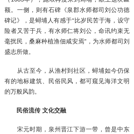
额。一侧，则有石碑《泉郡水师都司刘公功德
碑记》，是蟳埔人有感于“比岁民苦于海，设守
险者又苦于兵，有水师仁将刘公，命讯约束无
毫扰民，桑麻种植渔佃咸安焉”，为水师都司刘
盛志所做。
从古至今，从渔村到社区，蟳埔如今仍保
有的地标建筑、民俗民风，都可窥见海洋文明
的万般风韵。
民俗流传 文化交融
宋元时期，泉州晋江下游一带，曾是中东