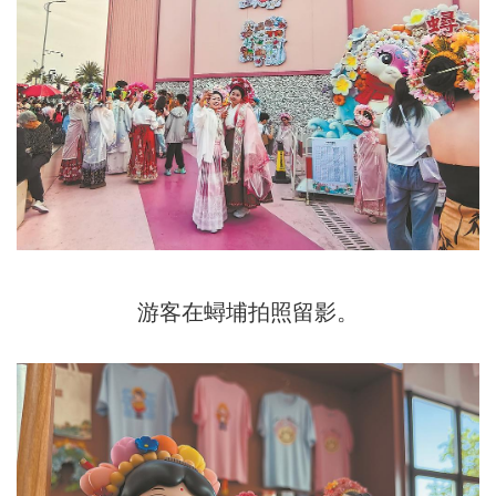
游客在蟳埔拍照留影。