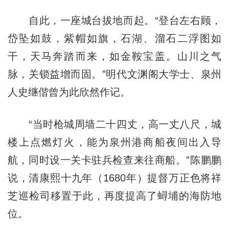
自此，一座城台拔地而起。“登台左右顾，
岱坠如鼓，紫帽如旗，石湖、溜石二浮图如
干，天马奔踏而来，如金鞍宝盖。山川之气
脉，关锁益增而固。”明代文渊阁大学士、泉州
人史继偕曾为此欣然作记。
“当时枪城周墙二十四丈，高一丈八尺，城
楼上点燃灯火，能为泉州港商船夜间出入导
航，同时设一关卡驻兵检查来往商船。”陈鹏鹏
说，清康熙十九年（1680年）提督万正色将祥
芝巡检司移置于此，再度提高了蟳埔的海防地
位。