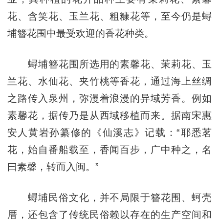
花、含笑花、玉兰花、粗糠花等，至今仍是蟳
埔簪花围中最受欢迎的香花种类。
蟳埔簪花围所选用的素馨花、茉莉花、玉
兰花、水仙花、夹竹桃等香花，通过海上丝绸
之路传入泉州，弥漫着浪漫的异域芳香。例如
素馨花，据传乃是从西域移植而来。据南宋惠
安人黄岩孙纂修的《仙溪志》记载：“耶悉茗
花，始自番船载至，香闻百步，广中种之，名
曰素馨，转而入闽。”
蟳埔民俗文化，并不局限于簪花围、蚵壳
厝，还包含了传统民俗赖以存在的生产空间和