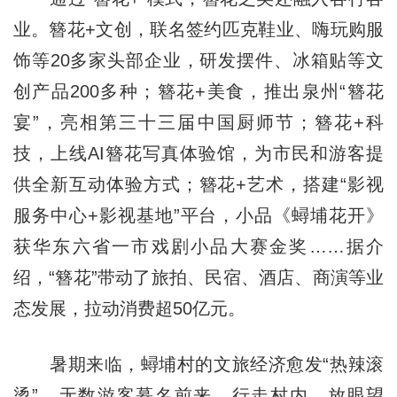
业。簪花+文创，联名签约匹克鞋业、嗨玩购服
饰等20多家头部企业，研发摆件、冰箱贴等文
创产品200多种；簪花+美食，推出泉州“簪花
宴”，亮相第三十三届中国厨师节；簪花+科
技，上线AI簪花写真体验馆，为市民和游客提
供全新互动体验方式；簪花+艺术，搭建“影视
服务中心+影视基地”平台，小品《蟳埔花开》
获华东六省一市戏剧小品大赛金奖……据介
绍，“簪花”带动了旅拍、民宿、酒店、商演等业
态发展，拉动消费超50亿元。
暑期来临，蟳埔村的文旅经济愈发“热辣滚
烫”，无数游客慕名前来。行走村内，放眼望