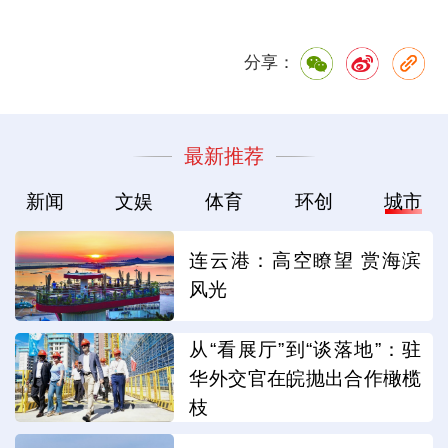
分享：
最新推荐
新闻
文娱
体育
环创
城市
连云港：高空瞭望 赏海滨
风光
从“看展厅”到“谈落地”：驻
华外交官在皖抛出合作橄榄
枝