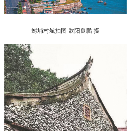
蟳埔村航拍图 欧阳良鹏 摄