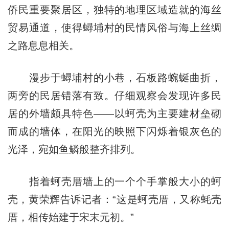
侨民重要聚居区，独特的地理区域造就的海丝
贸易通道，使得蟳埔村的民情风俗与海上丝绸
之路息息相关。
漫步于蟳埔村的小巷，石板路蜿蜒曲折，
两旁的民居错落有致。仔细观察会发现许多民
居的外墙颇具特色——以蚵壳为主要建材垒砌
而成的墙体，在阳光的映照下闪烁着银灰色的
光泽，宛如鱼鳞般整齐排列。
指着蚵壳厝墙上的一个个手掌般大小的蚵
壳，黄荣辉告诉记者：“这是蚵壳厝，又称蚝壳
厝，相传始建于宋末元初。”