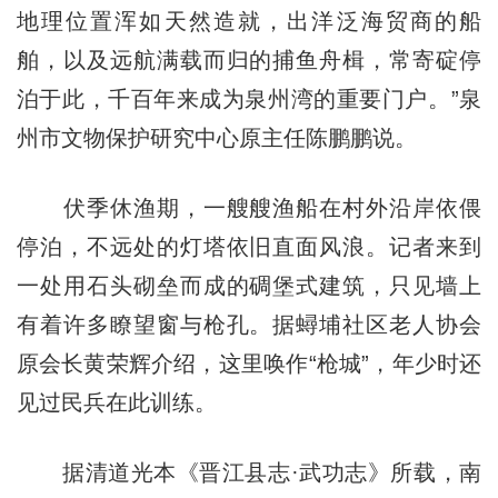
地理位置浑如天然造就，出洋泛海贸商的船
舶，以及远航满载而归的捕鱼舟楫，常寄碇停
泊于此，千百年来成为泉州湾的重要门户。”泉
州市文物保护研究中心原主任陈鹏鹏说。
伏季休渔期，一艘艘渔船在村外沿岸依偎
停泊，不远处的灯塔依旧直面风浪。记者来到
一处用石头砌垒而成的碉堡式建筑，只见墙上
有着许多瞭望窗与枪孔。据蟳埔社区老人协会
原会长黄荣辉介绍，这里唤作“枪城”，年少时还
见过民兵在此训练。
据清道光本《晋江县志·武功志》所载，南