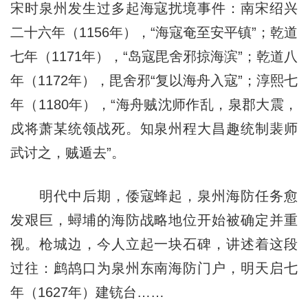
宋时泉州发生过多起海寇扰境事件：南宋绍兴
二十六年（1156年），“海寇奄至安平镇”；乾道
七年（1171年），“岛寇毘舍邪掠海滨”；乾道八
年（1172年），毘舍邪“复以海舟入寇”；淳熙七
年（1180年），“海舟贼沈师作乱，泉郡大震，
戍将萧某统领战死。知泉州程大昌趣统制裴师
武讨之，贼遁去”。
明代中后期，倭寇蜂起，泉州海防任务愈
发艰巨，蟳埔的海防战略地位开始被确定并重
视。枪城边，今人立起一块石碑，讲述着这段
过往：鹧鸪口为泉州东南海防门户，明天启七
年（1627年）建铳台……