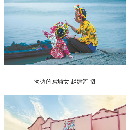
海边的蟳埔女 赵建河 摄