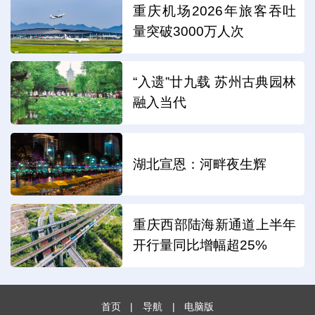
重庆机场2026年旅客吞吐
量突破3000万人次
“入遗”廿九载 苏州古典园林
融入当代
湖北宣恩：河畔夜生辉
重庆西部陆海新通道上半年
开行量同比增幅超25%
首页
|
导航
|
电脑版