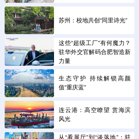
苏州：校地共创“同里诗光”
这些“超级工厂”有何魔力？
驻华外交官解码合肥智造新
力量
生态守护 持续解锁高颜
值“重庆蓝”
连云港：高空瞭望 赏海滨
风光
从“看展厅”到“谈落地”：驻