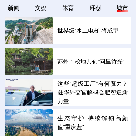
新闻
文娱
体育
环创
城市
世界级“水上电梯”将成型
苏州：校地共创“同里诗光”
这些“超级工厂”有何魔力？
驻华外交官解码合肥智造新
力量
生态守护 持续解锁高颜
值“重庆蓝”