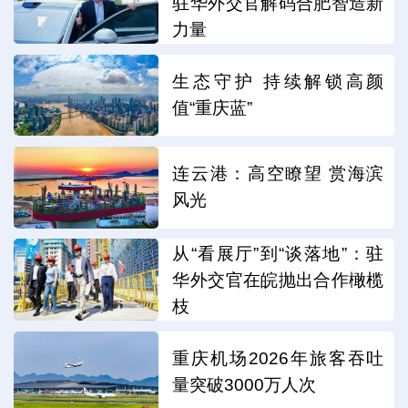
驻华外交官解码合肥智造新
力量
生态守护 持续解锁高颜
值“重庆蓝”
连云港：高空瞭望 赏海滨
风光
从“看展厅”到“谈落地”：驻
华外交官在皖抛出合作橄榄
枝
重庆机场2026年旅客吞吐
量突破3000万人次