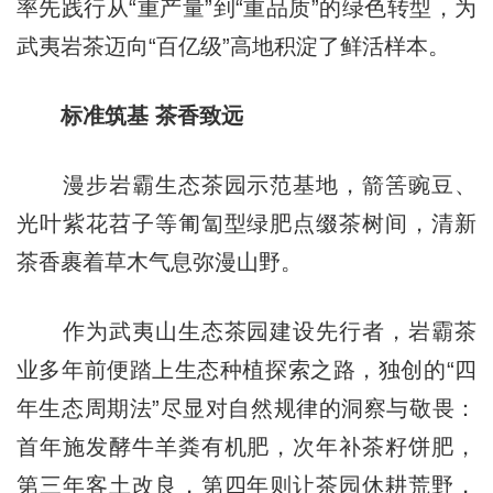
率先践行从“重产量”到“重品质”的绿色转型，为
武夷岩茶迈向“百亿级”高地积淀了鲜活样本。
标准筑基 茶香致远
漫步岩霸生态茶园示范基地，箭筈豌豆、
光叶紫花苕子等匍匐型绿肥点缀茶树间，清新
茶香裹着草木气息弥漫山野。
作为武夷山生态茶园建设先行者，岩霸茶
业多年前便踏上生态种植探索之路，独创的“四
年生态周期法”尽显对自然规律的洞察与敬畏：
首年施发酵牛羊粪有机肥，次年补茶籽饼肥，
第三年客土改良，第四年则让茶园休耕荒野，