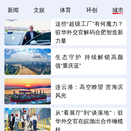
新闻
文娱
体育
环创
城市
这些“超级工厂”有何魔力？
驻华外交官解码合肥智造新
力量
生态守护 持续解锁高颜
值“重庆蓝”
连云港：高空瞭望 赏海滨
风光
从“看展厅”到“谈落地”：驻
华外交官在皖抛出合作橄榄
枝