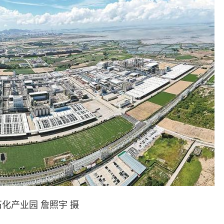
化产业园 詹照宇 摄