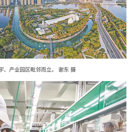
宇、产业园区毗邻而立。 谢东 摄