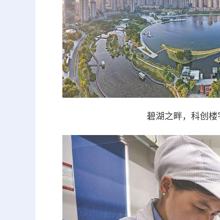
碧湖之畔，科创楼