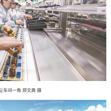
尘车间一角 郑文典 摄