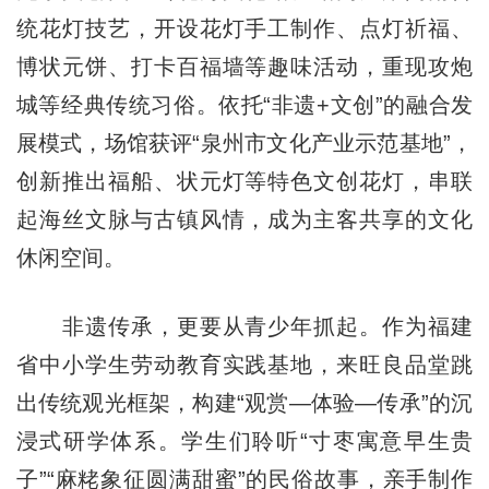
统花灯技艺，开设花灯手工制作、点灯祈福、
博状元饼、打卡百福墙等趣味活动，重现攻炮
城等经典传统习俗。依托“非遗+文创”的融合发
展模式，场馆获评“泉州市文化产业示范基地”，
创新推出福船、状元灯等特色文创花灯，串联
起海丝文脉与古镇风情，成为主客共享的文化
休闲空间。
非遗传承，更要从青少年抓起。作为福建
省中小学生劳动教育实践基地，来旺良品堂跳
出传统观光框架，构建“观赏—体验—传承”的沉
浸式研学体系。学生们聆听“寸枣寓意早生贵
子”“麻粩象征圆满甜蜜”的民俗故事，亲手制作