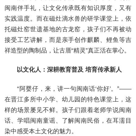
闽南伴手礼，让文化传承既有知识厚度，又有
实践温度。而在磁灶滴水兽的研学课堂上，依
托磁灶窑世遗基地的古龙窑，孩子们不再被动
接受工艺讲解，而是亲手创作麒麟、鲤鱼等吉
祥造型的陶制品，让古厝“精灵”真正活在掌心。
以文化人：深耕教育普及 培育传承新人
“阿婴仔，来，讲一句闽南话‘你好’。”——
在晋江多所中小学、幼儿园的特色课堂上，这
样的场景屡见不鲜。孩子们跟着老师学说闽南
话、学唱闽南童谣、了解闽南民俗，在耳濡目
染中感受本土文化的魅力。