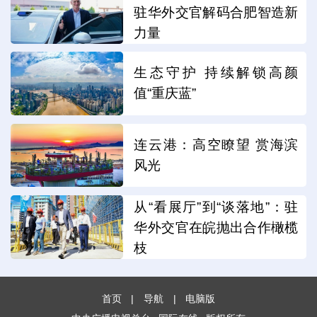
驻华外交官解码合肥智造新
力量
生态守护 持续解锁高颜
值“重庆蓝”
连云港：高空瞭望 赏海滨
风光
从“看展厅”到“谈落地”：驻
华外交官在皖抛出合作橄榄
枝
首页
|
导航
|
电脑版