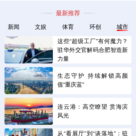
最新推荐
新闻
文娱
体育
环创
城市
这些“超级工厂”有何魔力？
驻华外交官解码合肥智造新
力量
生态守护 持续解锁高颜
值“重庆蓝”
连云港：高空瞭望 赏海滨
风光
从“看展厅”到“谈落地”：驻