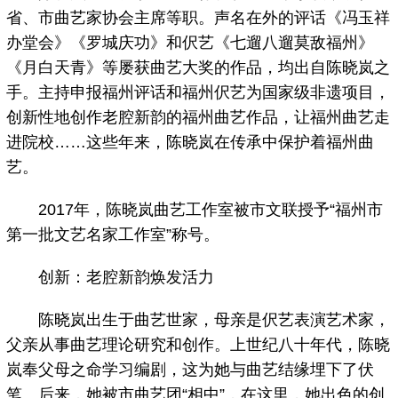
省、市曲艺家协会主席等职。声名在外的评话《冯玉祥
办堂会》《罗城庆功》和伬艺《七遛八遛莫敌福州》
《月白天青》等屡获曲艺大奖的作品，均出自陈晓岚之
手。主持申报福州评话和福州伬艺为国家级非遗项目，
创新性地创作老腔新韵的福州曲艺作品，让福州曲艺走
进院校……这些年来，陈晓岚在传承中保护着福州曲
艺。
2017年，陈晓岚曲艺工作室被市文联授予“福州市
第一批文艺名家工作室”称号。
创新：老腔新韵焕发活力
陈晓岚出生于曲艺世家，母亲是伬艺表演艺术家，
父亲从事曲艺理论研究和创作。上世纪八十年代，陈晓
岚奉父母之命学习编剧，这为她与曲艺结缘埋下了伏
笔。后来，她被市曲艺团“相中”，在这里，她出色的创