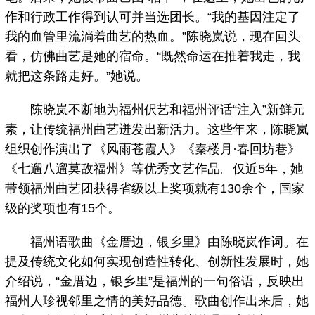
作和行政工作得到认可并当选团长。“我的基因注定了
我的血管里流淌着曲艺的热血。”陈晓岚说，现在回头
看，仿佛曲艺是她的宿命。“既然命运在推着我走，我
就把这条路走好。”她说。
陈晓岚不断地为福州伬艺和福州评话“注入”新鲜元
素，让传统福州曲艺迸发出新活力。这些年来，陈晓岚
组织创作演出了《风雨苍霞人》《秦楼月·春回坊巷》
《七遛八遛莫敌福州》等优秀文艺作品。仅近5年，她
带领福州曲艺团获得省级以上奖项就有130余个，国家
级的奖项也有15个。
福州语歌曲《金厝边，银乡里》由陈晓岚作词。在
提及传统文化如何实现创造性转化、创新性发展时，她
介绍说，“金厝边，银乡里”是福州的一句俗语，反映出
福州人珍视邻里之情的美好品德。歌曲创作出来后，她