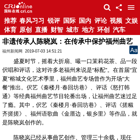
推荐
春风习习
锐评
国际
国内
评论
视频
文娱
体育
原创
直播
财智
城市
地方
环创
汽车
非遗传承人陈晓岚：在传承中保护福州曲艺
福州新闻网
2019-07-03 14:51:21
盛夏时节，摇着大折扇、嘬一口茉莉花茶、品一段
伬唱和评话，这对许多老福州来说是“标配”。在首届“宜
夏”榕城文化艺术季里，福州曲艺专场曾作为开场“大
餐”推出。伬艺《秦楼月·春回坊巷》、评话《怒打韩
通》等经典福州曲艺节目轮番出场，让福州曲艺迷过足
了瘾。其中，伬艺《秦楼月·春回坊巷》、评话《搓糍
齐搓搓》、福州语歌曲《金厝边，银乡里》等作品，就
是陈晓岚创作的。
陈晓岚已经从事曲艺创作、管理三十余载，现任