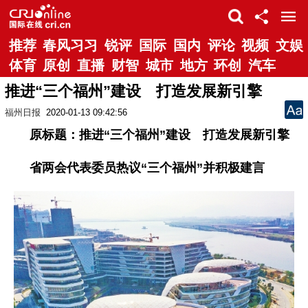
推荐
春风习习
锐评
国际
国内
评论
视频
文娱
体育
原创
直播
财智
城市
地方
环创
汽车
推进“三个福州”建设 打造发展新引擎
福州日报
2020-01-13 09:42:56
原标题：推进“三个福州”建设 打造发展新引擎
省两会代表委员热议“三个福州”并积极建言