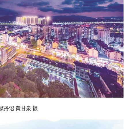
璨丹诏 黄甘泉 摄