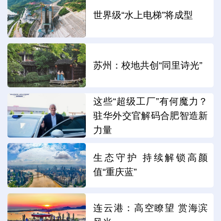
世界级“水上电梯”将成型
苏州：校地共创“同里诗光”
这些“超级工厂”有何魔力？
驻华外交官解码合肥智造新
力量
生态守护 持续解锁高颜
值“重庆蓝”
连云港：高空瞭望 赏海滨