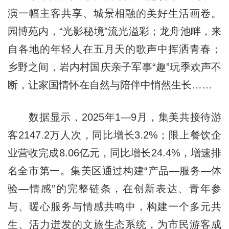
演一幅主客共享、城景相融的美好生活画卷。
园博苑内，“光影秘境”流光溢彩；龙舟池畔，来
自各地的年轻人在五月天的歌声中挥洒青春；
乡野之间，岩内村国庆亲子军事“趣”玩季欢声不
断，让家国情怀在自然与陪伴中悄然生长……
数据显示，2025年1—9月，集美共接待游
客2147.2万人次，同比增长3.2%；限上餐饮企
业营收完成8.06亿元，同比增长24.4%，增速排
名全市第一。集美区通过构建“产品—服务—体
验—情感”的完整链条，在创新表达、青年参
与、暖心服务与情感共鸣中，构建一个多元共
生、活力迸发的文旅生态系统，为市民游客成