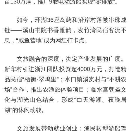
苗130万尾，推广9艘电动游船实现“零排放”。
如今，环湖36座岛屿和沿岸村落被串珠成
链——溪山书院书香雅韵，发竹湾民宿客流不
息，“咸鱼营地”成为网红打卡点。
文旅融合的深度，决定产业发展的广度。
新华村引进浙江团队投资超4000万元，打造精
品民宿“栖衡·翠坞里”；水口镇溪岚村与“不耕农
场”合作，推出农渔旅体验项目；临水宫朝圣文
化与湖光山色结合，形成“白天游湖、夜晚居
湖”的休闲动线。
文旅发展带动就业创业：渔民转型游船驾