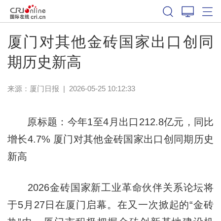
厦门对其他金砖国家出口创同
期历史新高
来源：
厦门日报
|
2026-05-25 10:12:33
原标题：今年1至4月出口212.8亿元，同比
增长4.7% 厦门对其他金砖国家出口创同期历史
新高
2026金砖国家新工业革命伙伴关系论坛将
于5月27日在厦门启幕。在又一次掀起的“金砖