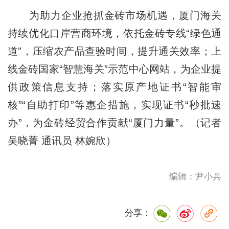
为助力企业抢抓金砖市场机遇，厦门海关
持续优化口岸营商环境，依托金砖专线“绿色通
道”，压缩农产品查验时间，提升通关效率；上
线金砖国家“智慧海关”示范中心网站，为企业提
供政策信息支持；落实原产地证书“智能审
核”“自助打印”等惠企措施，实现证书“秒批速
办”，为金砖经贸合作贡献“厦门力量”。（记者
吴晓菁 通讯员 林婉欣）
编辑：尹小兵
分享：