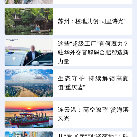
苏州：校地共创“同里诗光”
这些“超级工厂”有何魔力？
驻华外交官解码合肥智造新
力量
生态守护 持续解锁高颜
值“重庆蓝”
连云港：高空瞭望 赏海滨
风光
从“看展厅”到“谈落地”：驻