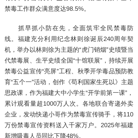
禁毒工作群众满意度达98.5%。
抓早抓小防在先，全面筑牢全民禁毒防
线。福建充分利用纪念林则徐诞辰240周年契
机，举办以林则徐为主题的“虎门销烟”史绩暨当
代禁毒展、生平史绩全国“十馆联展”，持续开展
禁毒公益宣传“亮屏”工程、秋季开学毒品预防教
育“五个一”活动，创作《苟利国家生死以》主题
思政课，作为福建大中小学生“开学前第一课”，
累计观看量超1000万人次。各地联合寄递外卖
企业，发动快递小哥作为禁毒宣传骑手，将110
万份禁毒宣传资料送入千家万户。2025年福建
新增吸毒人员同比下降48%。