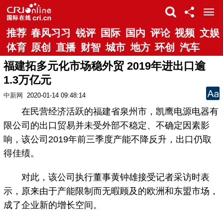
推荐
春风习习
锐评
国际
国内
评论
视频
文娱
体育
原创
直播
财智
城市
地方
环创
汽车
福建拓多元化市场稳外贸 2019年进出口逾
1.3万亿元
中新网
2020-01-14 09:48:14
在民营经济活跃的福建省泉州市，凯鹰电源电器有
限公司的出口贸易并未受外部不稳定、不确定因素影
响，该公司2019年前三季度产能不降反升，出口仍取
得佳绩。
对此，该公司执行董事黄钟雄接受记者采访时表
示，原来由于产能限制而无暇顾及的欧洲和东盟市场，
成了企业新的增长空间。