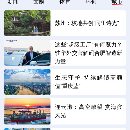
新闻
文娱
体育
环创
城市
苏州：校地共创“同里诗光”
这些“超级工厂”有何魔力？
驻华外交官解码合肥智造新
力量
生态守护 持续解锁高颜
值“重庆蓝”
连云港：高空瞭望 赏海滨
风光