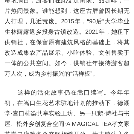
琳琅满目，游客们在此交流闲谈、品咖啡，一
片热闹景象。谁能想到，这座古厝曾因长期无
人打理，几近荒废。2015年，“90后”大学毕业
生林露露返乡投身古镇改造。2021年，她租下
供销社，在保留原有建筑风格的基础上，将其
改造成集农产品展示、小吃体验、文创售卖于
一体的公共空间。如今，供销社年接待游客超
万人次，成为乡村振兴的“活样板”。
这样的活化故事仍在嵩口续写。今年年
初，在嵩口生花艺术驻地计划的推动下，德湖
堂·嵩口柿染共享实验工坊、另一只鹅·诗社与书
屋、松外乡创复合空间·A MAGICAL TEA孝文家