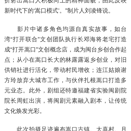
折射出嵩口人积极向上的精神面貌，由此反映
新时代下的‘嵩口模式’。”制片人刘凌锋说。
影片中诸多角色均源自真实故事，如台
湾“打开联合”文创团队执行长邓海将老宅打造
成“打开嵩口”文创概念店，成为闽台乡创合作起
点；从小在嵩口长大的林露露返乡创业，对旧
供销社进行活化，带动村民增收；连江姑娘谢
方玲放弃大城市工作，与伙伴扎根嵩口打造多
元业态。此外，剧组还特邀福建省实验闽剧院
院长周虹出演，将闽剧元素融入剧本，让传统
文化焕发光彩。
此次拍摄足迹遍布嵩口古镇、大喜村、月