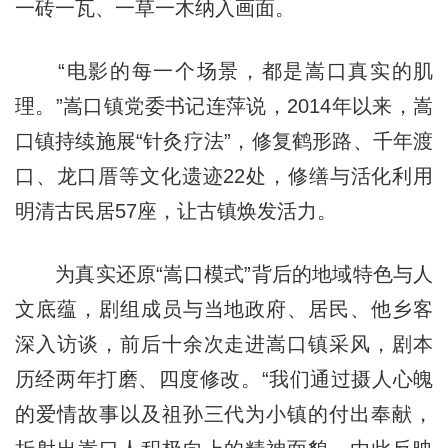
一砖一瓦、一草一木纳入画面。
“电影的每一个场景，都是嵩口真实的肌
理。”嵩口镇党委书记连萍说，2014年以来，嵩
口镇持续施展“针灸疗法”，修复鹤形路、千年渡
口、龙口厝等文化遗迹22处，修缮与活化利用
明清古民居57座，让古镇焕发活力。
为真实还原“嵩口模式”背后的地域特色与人
文底蕴，剧组成员与当地政府、居民、他乡客
深入访谈，前后十余次走进嵩口镇采风，剧本
历经两年打磨、四度修改。“我们通过摄人心魄
的爱情故事以及祖孙三代为小镇的付出奉献，