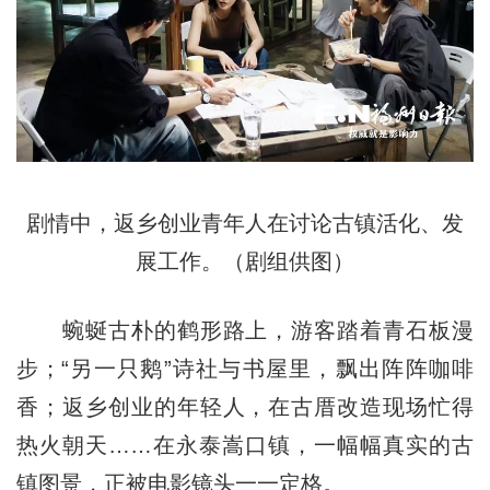
剧情中，返乡创业青年人在讨论古镇活化、发
展工作。（剧组供图）
蜿蜒古朴的鹤形路上，游客踏着青石板漫
步；“另一只鹅”诗社与书屋里，飘出阵阵咖啡
香；返乡创业的年轻人，在古厝改造现场忙得
热火朝天……在永泰嵩口镇，一幅幅真实的古
镇图景，正被电影镜头一一定格。