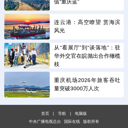
值“重庆蓝”
连云港：高空瞭望 赏海滨
风光
从“看展厅”到“谈落地”：驻
华外交官在皖抛出合作橄榄
枝
重庆机场2026年旅客吞吐
量突破3000万人次
首页
|
导航
|
电脑版
中央广播电视总台
国际在线
版权所有