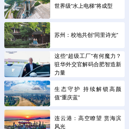
世界级“水上电梯”将成型
苏州：校地共创“同里诗光”
这些“超级工厂”有何魔力？
驻华外交官解码合肥智造新
力量
生态守护 持续解锁高颜
值“重庆蓝”
连云港：高空瞭望 赏海滨
风光