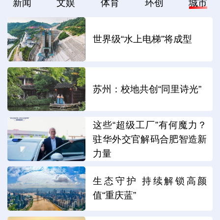
新闻
文娱
体育
环创
城市
世界级“水上电梯”将成型
苏州：校地共创“同里诗光”
这些“超级工厂”有何魔力？
驻华外交官解码合肥智造新
力量
生态守护 持续解锁高颜
值“重庆蓝”