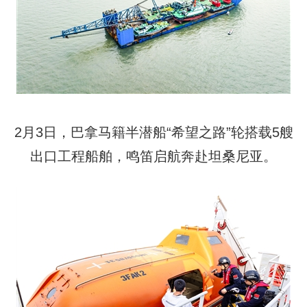
2月3日，巴拿马籍半潜船“希望之路”轮搭载5艘
出口工程船舶，鸣笛启航奔赴坦桑尼亚。