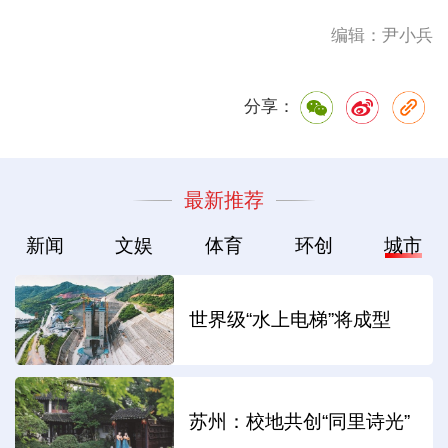
编辑：尹小兵
分享：
最新推荐
新闻
文娱
体育
环创
城市
世界级“水上电梯”将成型
苏州：校地共创“同里诗光”