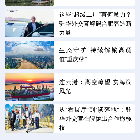
这些“超级工厂”有何魔力？
驻华外交官解码合肥智造新
力量
生态守护 持续解锁高颜
值“重庆蓝”
连云港：高空瞭望 赏海滨
风光
从“看展厅”到“谈落地”：驻
华外交官在皖抛出合作橄榄
枝