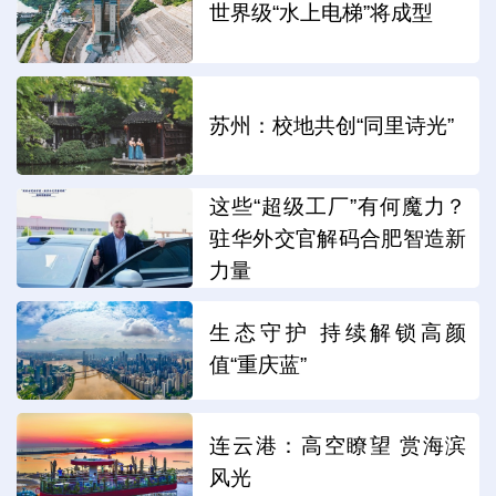
世界级“水上电梯”将成型
苏州：校地共创“同里诗光”
这些“超级工厂”有何魔力？
驻华外交官解码合肥智造新
力量
生态守护 持续解锁高颜
值“重庆蓝”
连云港：高空瞭望 赏海滨
风光