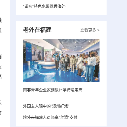
“闽味”特色水果飘香海外
融
老外在福建
推
查看更多 >
销
业
福
南非青年企业家到泉州学跨境电商
乐
外国友人眼中的“漳州好戏”
市
境外来福建人员畅享“丝滑”支付