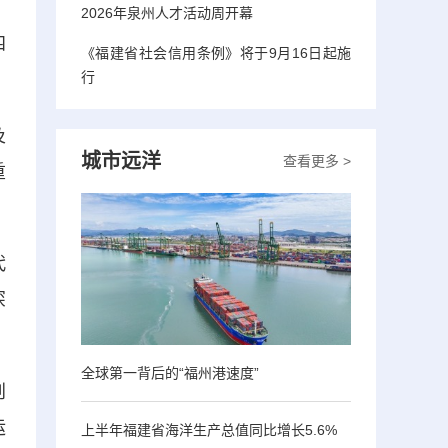
2026年泉州人才活动周开幕
四
《福建省社会信用条例》将于9月16日起施
行
及
城市远洋
查看更多 >
重
代
深
全球第一背后的“福州港速度”
创
运
上半年福建省海洋生产总值同比增长5.6%