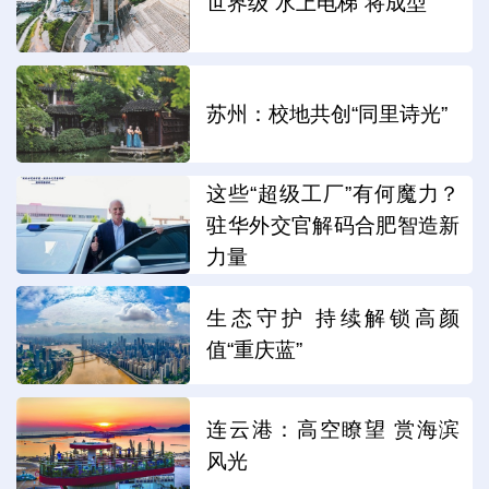
世界级“水上电梯”将成型
苏州：校地共创“同里诗光”
这些“超级工厂”有何魔力？
驻华外交官解码合肥智造新
力量
生态守护 持续解锁高颜
值“重庆蓝”
连云港：高空瞭望 赏海滨
风光