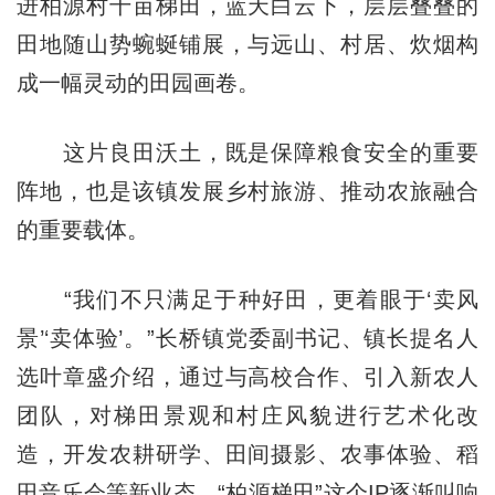
进柏源村千亩梯田，蓝天白云下，层层叠叠的
田地随山势蜿蜒铺展，与远山、村居、炊烟构
成一幅灵动的田园画卷。
这片良田沃土，既是保障粮食安全的重要
阵地，也是该镇发展乡村旅游、推动农旅融合
的重要载体。
“我们不只满足于种好田，更着眼于‘卖风
景’‘卖体验’。”长桥镇党委副书记、镇长提名人
选叶章盛介绍，通过与高校合作、引入新农人
团队，对梯田景观和村庄风貌进行艺术化改
造，开发农耕研学、田间摄影、农事体验、稻
田音乐会等新业态。“柏源梯田”这个IP逐渐叫响