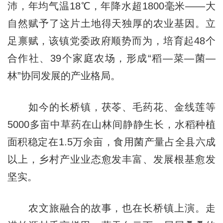
沛，年均气温18℃，年降水超1800毫米——大
自然赋予了这片土地得天独厚的农业基因。立
足禀赋，该镇党委政府顺势而为，培育起48个
合作社、39个家庭农场，形成“稻—菜—菌—
林”协同发展的产业格局。
如今的长桥镇，茯苓、毛药花、金线莲等
5000多亩中草药在山林间静静生长，水稻种植
面积稳定在1.5万余亩，食用菌产量占全县六成
以上，乡村产业业态愈发丰富、发展根基愈发
坚实。
农文旅融合的故事，也在长桥镇上演。走